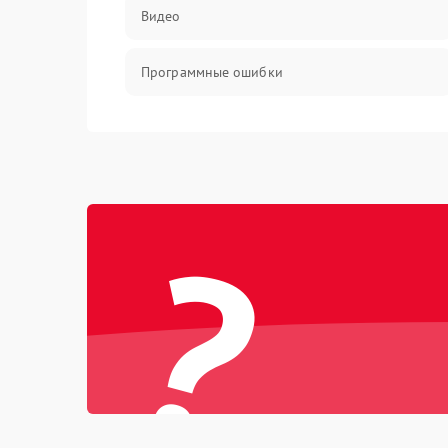
Видео
Программные ошибки
Интерфейсные и коммуникационные
проблемы
Питание
?
Электропитание
ПО
Электронные компоненты
Интерфейсы