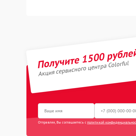
Получите 1500 рубле
Акция сервисного центра Colorful
Отправляя, Вы соглашаетесь с
политикой конфиденциально