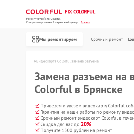
FIX-COLORFUL
Ремонт устройств Colorful
Специализированный cервисный центр г.
Брянск
Мы ремонтируем
Срочный ремонт
Це
т Colorful в Брянске
Видеокарта Colorful замена разъема
Замена разъема на 
Colorful в Брянске
Привезем и увезем видеокарту Colorful со
Гарантия на наши работы по ремонту видео
Срочный ремонт видеокарт Colorful в тече
20%
Скидка для вас до
Получите 1500 рублей на ремонт