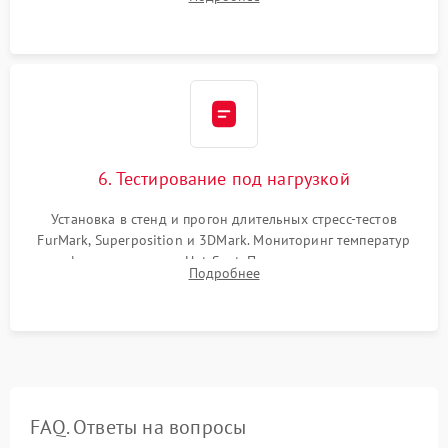
питания. Монтаж радиатора и бэкплейта, подключение и
проверка кулеров.
6. Тестирование под нагрузкой
Установка в стенд и прогон длительных стресс-тестов
FurMark, Superposition и 3DMark. Мониторинг температур
графического чипа и Hot Spot. Проверка на отсутствие
Подробнее
артефактов изображения, вылетов драйвера и зависаний.
FAQ. Ответы на вопросы