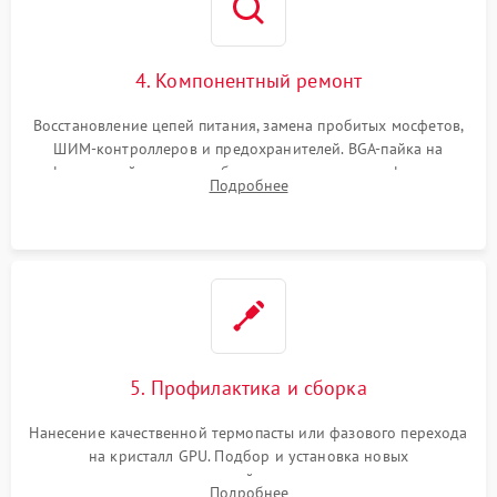
4. Компонентный ремонт
Восстановление цепей питания, замена пробитых мосфетов,
ШИМ-контроллеров и предохранителей. BGA-пайка на
инфракрасной станции реболлинг или замена графического
Подробнее
чипа и дефектной памяти GDDR. Прошивка BIOS
программатором.
5. Профилактика и сборка
Нанесение качественной термопасты или фазового перехода
на кристалл GPU. Подбор и установка новых
термопрокладок правильной толщины на память и цепи
Подробнее