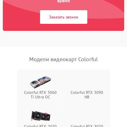
время
Экран (дисплей)
Заказать звонок
Программные сбои
Механические повреждения
Режим работы
Модели видеокарт Colorful
ПО/Микропрограмма
Colorful RTX 3060
Colorful RTX 3090
Ti Ultra OC
NB
Colorful RTX 2070
Colorful RTX 3070