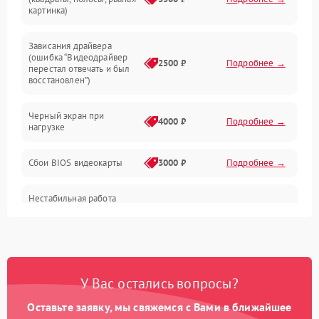
картинка)
Программные ошибки
Зависания драйвера
(ошибка “Видеодрайвер
Интерфейсные и коммуникационные проблемы
2500 ₽
Подробнее →
перестал отвечать и был
восстановлен”)
Питание
Черный экран при
4000 ₽
Подробнее →
нагрузке
Электропитание
Сбои BIOS видеокарты
3000 ₽
Подробнее →
ПО
Нестабильная работа
Электронные компоненты
после обновления
2000 ₽
Подробнее →
драйверов
Интерфейсы
Общие поломки
У Вас остались вопросы?
Оставьте заявку, мы свяжемся с Вами в ближайшее
Система охлаждения