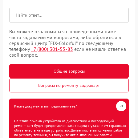
Вы можете ознакомиться с приведенными ниже
часто задаваемыми вопросами, либо обратиться в
сервисный центр “FIX-Colorful” по следующему
телефону
+7 (800) 301-55-83
если не нашли ответ на
свой вопрос.
Общие вопросы
Вопросы по ремонту видеокарт
Какие документы вы предоставляете?
На этапе приема устройства на диагностику и последующий
ремонт вам будет предоставлен заказ-наряд с указанием страховых
обязательств на ваше устройство. Далее, после выполнения работ
по ремонту техники, вы получите акт выполненных работ и