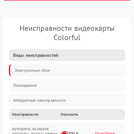
Неисправности видеокарты
Colorful
Виды неисправностей
Электронные сбои
Охлаждение
Аппаратные неисправности
Неисправности
Стоимость
Перегрев и термопроблемы
Артефакты на экране
Видео
(квадраты, полосы, рваная
3500 ₽
Подробнее →