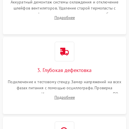
Аккуратный демонтаж системы охлаждения и отключение
шлейфов вентиляторов. Удаление старой термопасты с
кристалла графического чипа и термопрокладок с банок
Подробнее
памяти и зоны VRM. Очистка платы от пыли и окислов.
3. Глубокая дефектовка
Подключение к тестовому стенду. Замер напряжений на всех
фазах питания с помощью осциллографа. Проверка
инициализации. Использование специализированного ПО
Подробнее
MATS