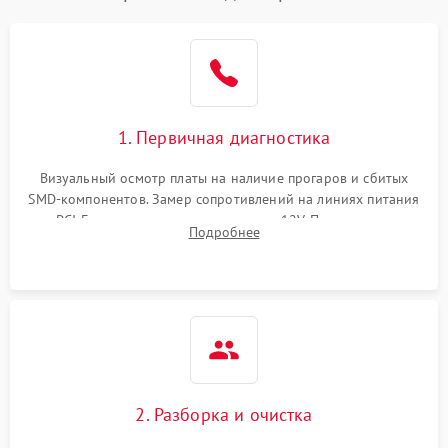
1. Первичная диагностика
Визуальный осмотр платы на наличие прогаров и сбитых
SMD-компонентов. Замер сопротивлений на линиях питания
PCI-E и дополнительных разъемах 12V. Проверка на
Подробнее
короткое замыкание основных дросселей питания GPU и
памяти.
2. Разборка и очистка