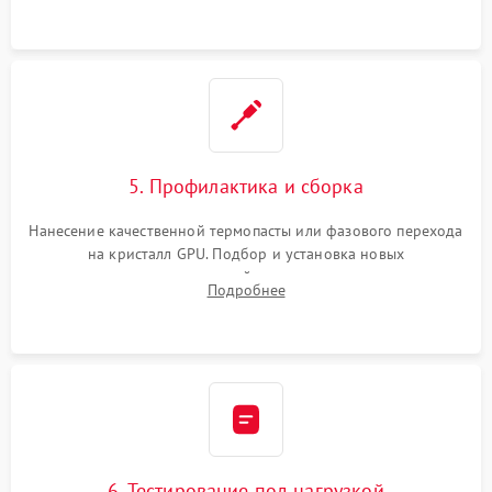
программатором.
5. Профилактика и сборка
Нанесение качественной термопасты или фазового перехода
на кристалл GPU. Подбор и установка новых
термопрокладок правильной толщины на память и цепи
Подробнее
питания. Монтаж радиатора и бэкплейта, подключение и
проверка кулеров.
6. Тестирование под нагрузкой