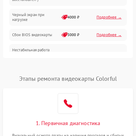
Питание
Черный экран при
4000 ₽
Подробнее →
нагрузке
Электропитание
Сбои BIOS видеокарты
3000 ₽
Подробнее →
ПО
Нестабильная работа
Электронные компоненты
после обновления
2000 ₽
Подробнее →
драйверов
Интерфейсы
Этапы ремонта видеокарты Colorful
Общие поломки
Система охлаждения
Экран (дисплей)
1. Первичная диагностика
Программные сбои
Визуальный осмотр платы на наличие прогаров и сбитых