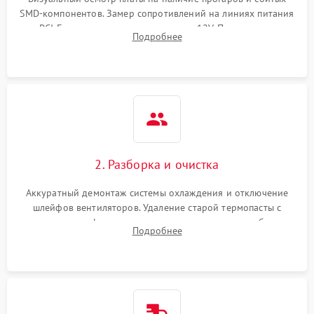
SMD-компонентов. Замер сопротивлений на линиях питания
Механические повреждения
PCI-E и дополнительных разъемах 12V. Проверка на
Подробнее
короткое замыкание основных дросселей питания GPU и
Режим работы
памяти.
ПО/Микропрограмма
2. Разборка и очистка
Аккуратный демонтаж системы охлаждения и отключение
шлейфов вентиляторов. Удаление старой термопасты с
кристалла графического чипа и термопрокладок с банок
Подробнее
памяти и зоны VRM. Очистка платы от пыли и окислов.