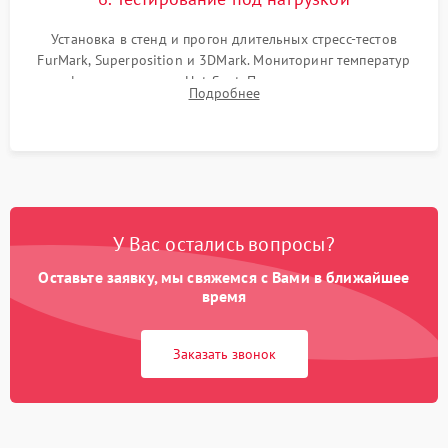
Установка в стенд и прогон длительных стресс-тестов
FurMark, Superposition и 3DMark. Мониторинг температур
графического чипа и Hot Spot. Проверка на отсутствие
Подробнее
артефактов изображения, вылетов драйвера и зависаний.
У Вас остались вопросы?
Оставьте заявку, мы свяжемся с Вами в ближайшее
время
Заказать звонок