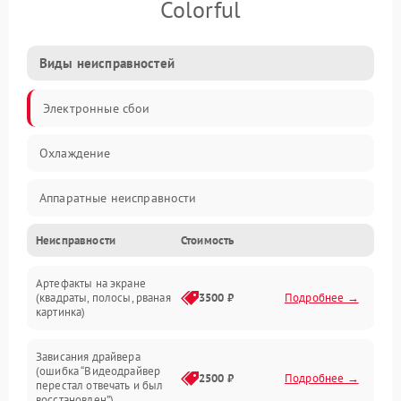
Colorful
Виды неисправностей
Электронные сбои
Охлаждение
Аппаратные неисправности
Неисправности
Стоимость
Перегрев и термопроблемы
Артефакты на экране
Видео
(квадраты, полосы, рваная
3500 ₽
Подробнее →
картинка)
Программные ошибки
Зависания драйвера
(ошибка “Видеодрайвер
Интерфейсные и коммуникационные проблемы
2500 ₽
Подробнее →
перестал отвечать и был
восстановлен”)