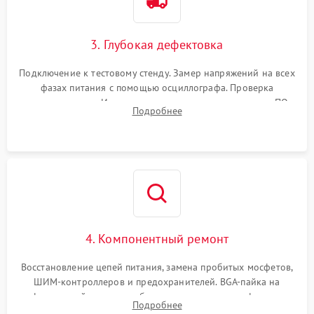
3. Глубокая дефектовка
Подключение к тестовому стенду. Замер напряжений на всех
фазах питания с помощью осциллографа. Проверка
инициализации. Использование специализированного ПО
Подробнее
MATS
4. Компонентный ремонт
Восстановление цепей питания, замена пробитых мосфетов,
ШИМ-контроллеров и предохранителей. BGA-пайка на
инфракрасной станции реболлинг или замена графического
Подробнее
чипа и дефектной памяти GDDR. Прошивка BIOS