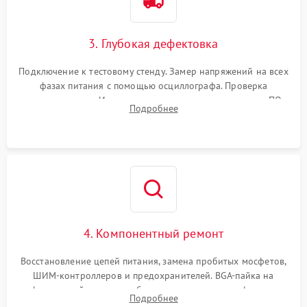
3. Глубокая дефектовка
Подключение к тестовому стенду. Замер напряжений на всех
фазах питания с помощью осциллографа. Проверка
инициализации. Использование специализированного ПО
Подробнее
MATS
4. Компонентный ремонт
Восстановление цепей питания, замена пробитых мосфетов,
ШИМ-контроллеров и предохранителей. BGA-пайка на
инфракрасной станции реболлинг или замена графического
Подробнее
чипа и дефектной памяти GDDR. Прошивка BIOS