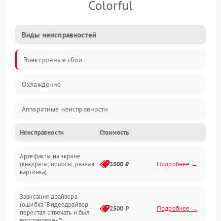
Colorful
Виды неисправностей
Электронные сбои
Охлаждение
Аппаратные неисправности
Неисправности
Стоимость
Перегрев и термопроблемы
Артефакты на экране
Видео
(квадраты, полосы, рваная
3500 ₽
Подробнее →
картинка)
Программные ошибки
Зависания драйвера
(ошибка “Видеодрайвер
Интерфейсные и коммуникационные проблемы
2500 ₽
Подробнее →
перестал отвечать и был
восстановлен”)