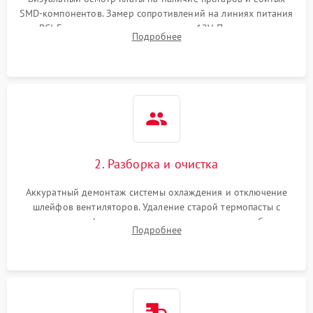
SMD-компонентов. Замер сопротивлений на линиях питания
Механические повреждения
PCI-E и дополнительных разъемах 12V. Проверка на
Подробнее
короткое замыкание основных дросселей питания GPU и
Режим работы
памяти.
ПО/Микропрограмма
2. Разборка и очистка
Аккуратный демонтаж системы охлаждения и отключение
шлейфов вентиляторов. Удаление старой термопасты с
кристалла графического чипа и термопрокладок с банок
Подробнее
памяти и зоны VRM. Очистка платы от пыли и окислов.