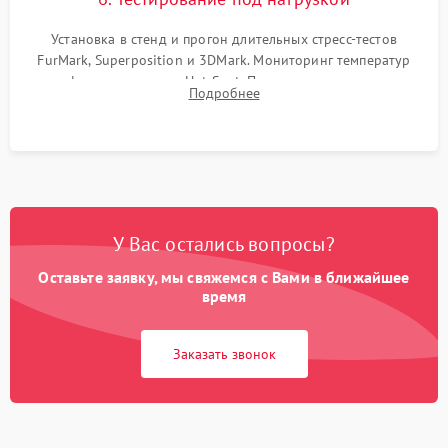
Установка в стенд и прогон длительных стресс-тестов
FurMark, Superposition и 3DMark. Мониторинг температур
графического чипа и Hot Spot. Проверка на отсутствие
Подробнее
артефактов изображения, вылетов драйвера и зависаний.
У Вас остались вопросы?
Оставьте заявку, мы свяжемся с Вами в ближайшее
время
Заказать звонок