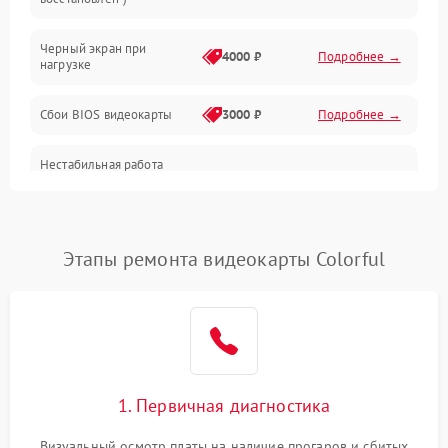
Питание
Черный экран при
4000 ₽
Подробнее →
нагрузке
Электропитание
Сбои BIOS видеокарты
3000 ₽
Подробнее →
ПО
Нестабильная работа
Электронные компоненты
после обновления
2000 ₽
Подробнее →
драйверов
Интерфейсы
Этапы ремонта видеокарты Colorful
Общие поломки
Система охлаждения
Экран (дисплей)
1. Первичная диагностика
Программные сбои
Визуальный осмотр платы на наличие прогаров и сбитых