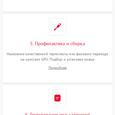
программатором.
5. Профилактика и сборка
Нанесение качественной термопасты или фазового перехода
на кристалл GPU. Подбор и установка новых
термопрокладок правильной толщины на память и цепи
Подробнее
питания. Монтаж радиатора и бэкплейта, подключение и
проверка кулеров.
6. Тестирование под нагрузкой