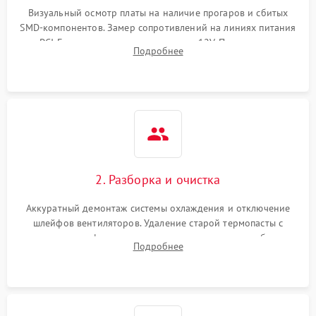
Визуальный осмотр платы на наличие прогаров и сбитых
SMD-компонентов. Замер сопротивлений на линиях питания
Механические повреждения
PCI-E и дополнительных разъемах 12V. Проверка на
Подробнее
короткое замыкание основных дросселей питания GPU и
Режим работы
памяти.
ПО/Микропрограмма
2. Разборка и очистка
Аккуратный демонтаж системы охлаждения и отключение
шлейфов вентиляторов. Удаление старой термопасты с
кристалла графического чипа и термопрокладок с банок
Подробнее
памяти и зоны VRM. Очистка платы от пыли и окислов.