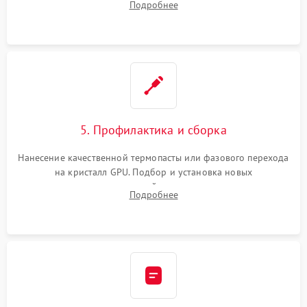
Подробнее
чипа и дефектной памяти GDDR. Прошивка BIOS
программатором.
5. Профилактика и сборка
Нанесение качественной термопасты или фазового перехода
на кристалл GPU. Подбор и установка новых
термопрокладок правильной толщины на память и цепи
Подробнее
питания. Монтаж радиатора и бэкплейта, подключение и
проверка кулеров.