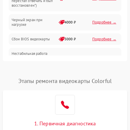
перестал отвечать и был
восстановлен”)
Питание
Черный экран при
4000 ₽
Подробнее →
нагрузке
Электропитание
Сбои BIOS видеокарты
3000 ₽
Подробнее →
ПО
Нестабильная работа
Электронные компоненты
после обновления
2000 ₽
Подробнее →
драйверов
Интерфейсы
Этапы ремонта видеокарты Colorful
Общие поломки
Система охлаждения
Экран (дисплей)
1. Первичная диагностика
Программные сбои