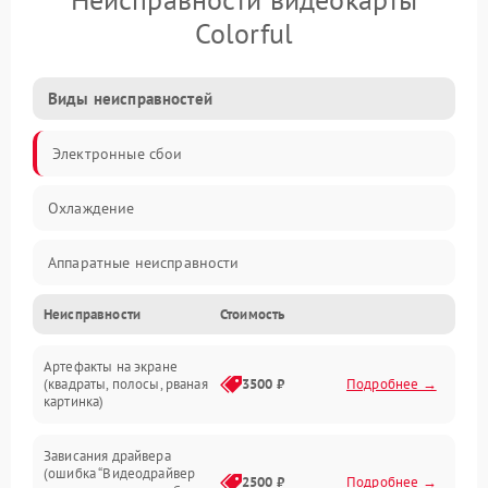
Colorful
Виды неисправностей
Электронные сбои
Охлаждение
Аппаратные неисправности
Неисправности
Стоимость
Перегрев и термопроблемы
Артефакты на экране
Видео
(квадраты, полосы, рваная
3500 ₽
Подробнее →
картинка)
Программные ошибки
Зависания драйвера
(ошибка “Видеодрайвер
Интерфейсные и коммуникационные проблемы
2500 ₽
Подробнее →