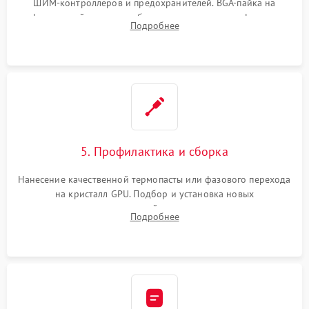
ШИМ-контроллеров и предохранителей. BGA-пайка на
инфракрасной станции реболлинг или замена графического
Подробнее
чипа и дефектной памяти GDDR. Прошивка BIOS
программатором.
5. Профилактика и сборка
Нанесение качественной термопасты или фазового перехода
на кристалл GPU. Подбор и установка новых
термопрокладок правильной толщины на память и цепи
Подробнее
питания. Монтаж радиатора и бэкплейта, подключение и
проверка кулеров.