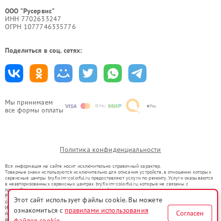
ООО "Русервис"
ИНН 7702633247
ОГРН 1077746335776
Поделиться в соц. сетях:
Мы принимаем
все формы оплаты
Политика конфиденциальности
Вся информация на сайте носит исключительно справочный характер.
Товарные знаки используются исключительно для описания устройств, в отношении которых
сервисные центры bry.fixim-colorful.ru предоставляют услуги по ремонту. Услуги оказываются
в неавторизованных сервисных центрах bry.fixim-colorful.ru, которые не связаны с
правообладателями товарных знаков или их официальными представителями.
Ремонт осуществляется для устройств, уже введенных в гражданский оборот в соответствии
Этот сайт использует файлы cookie. Вы можете
со статьей 1487 ГК РФ.
Использование товарных знаков не преследует цели индивидуализации услуг или введения
ознакомиться с
правилами использования
Согласен
потребителей в заблуждение, а служит для информирования о предоставляемых услугах по
файлов cookie
ремонту техники указанных брендов.