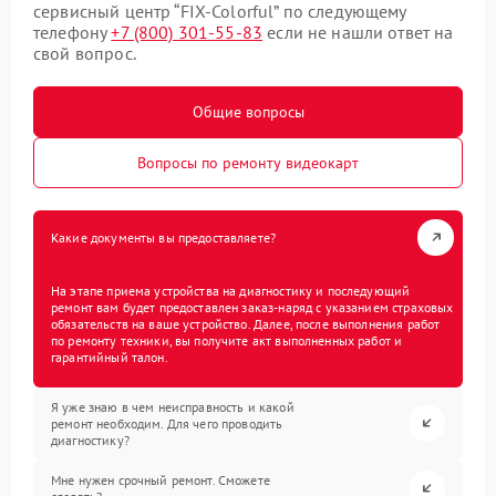
сервисный центр “FIX-Colorful” по следующему
телефону
+7 (800) 301-55-83
если не нашли ответ на
свой вопрос.
Общие вопросы
Вопросы по ремонту видеокарт
Какие документы вы предоставляете?
На этапе приема устройства на диагностику и последующий
ремонт вам будет предоставлен заказ-наряд с указанием страховых
обязательств на ваше устройство. Далее, после выполнения работ
по ремонту техники, вы получите акт выполненных работ и
гарантийный талон.
Я уже знаю в чем неисправность и какой
ремонт необходим. Для чего проводить
диагностику?
Мне нужен срочный ремонт. Сможете