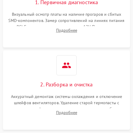
1. Первичная диагностика
Визуальный осмотр платы на наличие прогаров и сбитых
SMD-компонентов. Замер сопротивлений на линиях питания
PCI-E и дополнительных разъемах 12V. Проверка на
Подробнее
короткое замыкание основных дросселей питания GPU и
памяти.
2. Разборка и очистка
Аккуратный демонтаж системы охлаждения и отключение
шлейфов вентиляторов. Удаление старой термопасты с
кристалла графического чипа и термопрокладок с банок
Подробнее
памяти и зоны VRM. Очистка платы от пыли и окислов.