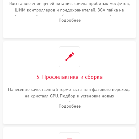
Восстановление цепей питания, замена пробитых мосфетов,
ШИМ-контроллеров и предохранителей. BGA-пайка на
инфракрасной станции реболлинг или замена графического
Подробнее
чипа и дефектной памяти GDDR. Прошивка BIOS
программатором.
5. Профилактика и сборка
Нанесение качественной термопасты или фазового перехода
на кристалл GPU. Подбор и установка новых
термопрокладок правильной толщины на память и цепи
Подробнее
питания. Монтаж радиатора и бэкплейта, подключение и
проверка кулеров.