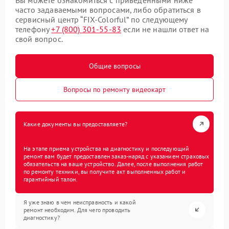
часто задаваемыми вопросами, либо обратиться в
сервисный центр “FIX-Colorful” по следующему
телефону
+7 (800) 301-55-83
если не нашли ответ на
свой вопрос.
Общие вопросы
Вопросы по ремонту видеокарт
Какие документы вы предоставляете?
На этапе приема устройства на диагностику и последующий
ремонт вам будет предоставлен заказ-наряд с указанием страховых
обязательств на ваше устройство. Далее, после выполнения работ
по ремонту техники, вы получите акт выполненных работ и
гарантийный талон.
Я уже знаю в чем неисправность и какой
ремонт необходим. Для чего проводить
диагностику?