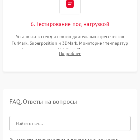
6. Тестирование под нагрузкой
Установка в стенд и прогон длительных стресс-тестов
FurMark, Superposition и 3DMark. Мониторинг температур
графического чипа и Hot Spot. Проверка на отсутствие
Подробнее
артефактов изображения, вылетов драйвера и зависаний.
FAQ. Ответы на вопросы
Вы можете ознакомиться с приведенными ниже