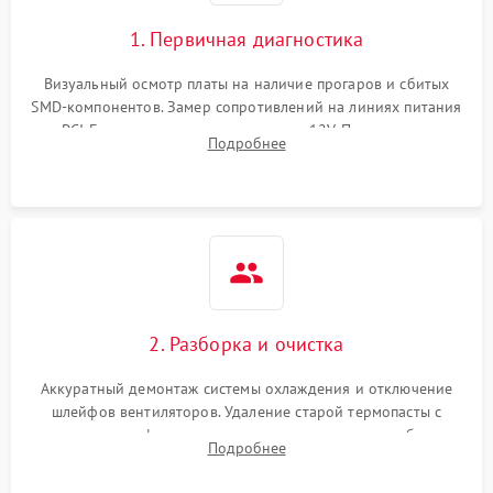
1. Первичная диагностика
Визуальный осмотр платы на наличие прогаров и сбитых
SMD-компонентов. Замер сопротивлений на линиях питания
PCI-E и дополнительных разъемах 12V. Проверка на
Подробнее
короткое замыкание основных дросселей питания GPU и
памяти.
2. Разборка и очистка
Аккуратный демонтаж системы охлаждения и отключение
шлейфов вентиляторов. Удаление старой термопасты с
кристалла графического чипа и термопрокладок с банок
Подробнее
памяти и зоны VRM. Очистка платы от пыли и окислов.