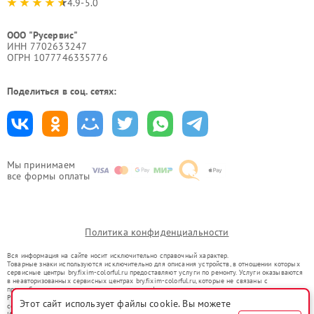
4.9-5.0
ООО "Русервис"
ИНН 7702633247
ОГРН 1077746335776
Поделиться в соц. сетях:
Мы принимаем
все формы оплаты
Политика конфиденциальности
Вся информация на сайте носит исключительно справочный характер.
Товарные знаки используются исключительно для описания устройств, в отношении которых
сервисные центры bry.fixim-colorful.ru предоставляют услуги по ремонту. Услуги оказываются
в неавторизованных сервисных центрах bry.fixim-colorful.ru, которые не связаны с
правообладателями товарных знаков или их официальными представителями.
Ремонт осуществляется для устройств, уже введенных в гражданский оборот в соответствии
Этот сайт использует файлы cookie. Вы можете
со статьей 1487 ГК РФ.