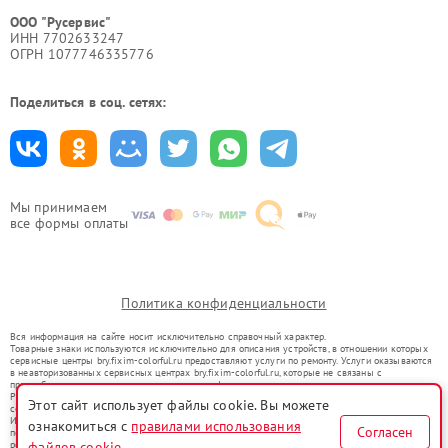
ООО "Русервис"
ИНН 7702633247
ОГРН 1077746335776
Поделиться в соц. сетях:
Мы принимаем
все формы оплаты
Политика конфиденциальности
Вся информация на сайте носит исключительно справочный характер.
Товарные знаки используются исключительно для описания устройств, в отношении которых
сервисные центры bry.fixim-colorful.ru предоставляют услуги по ремонту. Услуги оказываются
в неавторизованных сервисных центрах bry.fixim-colorful.ru, которые не связаны с
правообладателями товарных знаков или их официальными представителями.
Ремонт осуществляется для устройств, уже введенных в гражданский оборот в соответствии
Этот сайт использует файлы cookie. Вы можете
со статьей 1487 ГК РФ.
Использование товарных знаков не преследует цели индивидуализации услуг или введения
ознакомиться с
правилами использования
Согласен
потребителей в заблуждение, а служит для информирования о предоставляемых услугах по
файлов cookie
ремонту техники указанных брендов.