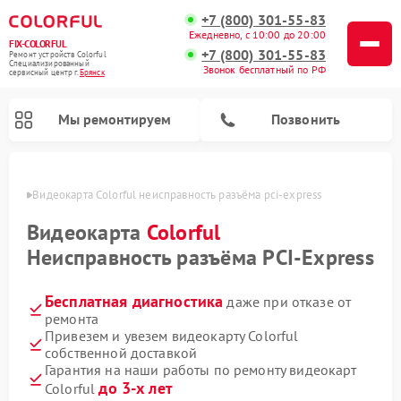
+7 (800) 301-55-83
Ежедневно, с 10:00 до 20:00
FIX-COLORFUL
+7 (800) 301-55-83
Ремонт устройств Colorful
Специализированный
Звонок бесплатный по РФ
cервисный центр г.
Брянск
Мы ремонтируем
Позвонить
янске
Видеокарта Colorful неисправность разъёма pci‑express
Видеокарта
Colorful
Неисправность разъёма PCI‑Express
Бесплатная диагностика
даже при отказе от
ремонта
Привезем и увезем видеокарту Colorful
собственной доставкой
Гарантия на наши работы по ремонту видеокарт
до 3-х лет
Colorful