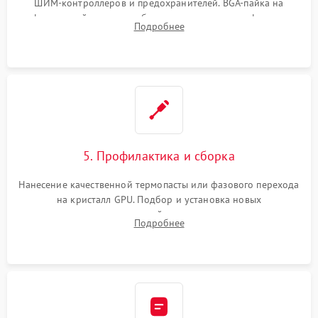
ШИМ-контроллеров и предохранителей. BGA-пайка на
инфракрасной станции реболлинг или замена графического
Подробнее
чипа и дефектной памяти GDDR. Прошивка BIOS
программатором.
5. Профилактика и сборка
Нанесение качественной термопасты или фазового перехода
на кристалл GPU. Подбор и установка новых
термопрокладок правильной толщины на память и цепи
Подробнее
питания. Монтаж радиатора и бэкплейта, подключение и
проверка кулеров.