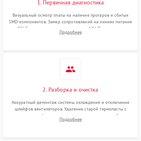
1. Первичная диагностика
Визуальный осмотр платы на наличие прогаров и сбитых
SMD-компонентов. Замер сопротивлений на линиях питания
PCI-E и дополнительных разъемах 12V. Проверка на
Подробнее
короткое замыкание основных дросселей питания GPU и
памяти.
2. Разборка и очистка
Аккуратный демонтаж системы охлаждения и отключение
шлейфов вентиляторов. Удаление старой термопасты с
кристалла графического чипа и термопрокладок с банок
Подробнее
памяти и зоны VRM. Очистка платы от пыли и окислов.