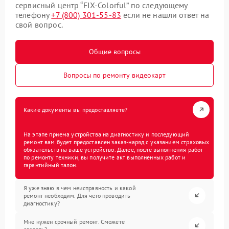
сервисный центр “FIX-Colorful” по следующему
телефону
+7 (800) 301-55-83
если не нашли ответ на
свой вопрос.
Общие вопросы
Вопросы по ремонту видеокарт
Какие документы вы предоставляете?
На этапе приема устройства на диагностику и последующий
ремонт вам будет предоставлен заказ-наряд с указанием страховых
обязательств на ваше устройство. Далее, после выполнения работ
по ремонту техники, вы получите акт выполненных работ и
гарантийный талон.
Я уже знаю в чем неисправность и какой
ремонт необходим. Для чего проводить
диагностику?
Мне нужен срочный ремонт. Сможете