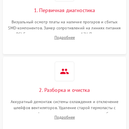
1. Первичная диагностика
Визуальный осмотр платы на наличие прогаров и сбитых
SMD-компонентов. Замер сопротивлений на линиях питания
PCI-E и дополнительных разъемах 12V. Проверка на
Подробнее
короткое замыкание основных дросселей питания GPU и
памяти.
2. Разборка и очистка
Аккуратный демонтаж системы охлаждения и отключение
шлейфов вентиляторов. Удаление старой термопасты с
кристалла графического чипа и термопрокладок с банок
Подробнее
памяти и зоны VRM. Очистка платы от пыли и окислов.