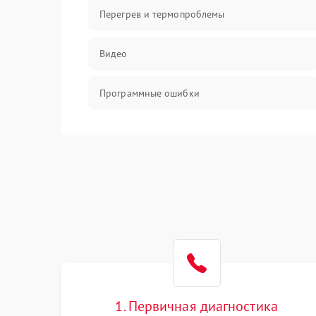
Перегрев и термопроблемы
Видео
Программные ошибки
Интерфейсные и коммуникационные
проблемы
Питание
Электропитание
ПО
Электронные компоненты
1. Первичная диагностика