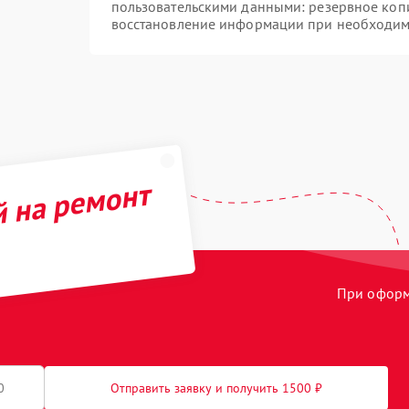
пользовательскими данными: резервное коп
восстановление информации при необходим
й на ремонт
При оформл
Отправить заявку и получить 1500 ₽