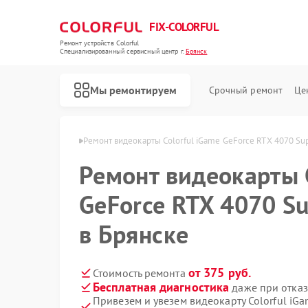
FIX-COLORFUL
Ремонт устройств Colorful
Специализированный cервисный центр г.
Брянск
Мы ремонтируем
Срочный ремонт
Це
т Colorful в Брянске
Ремонт видеокарты Colorful iGame GeForce RTX 4070 Su
Ремонт видеокарты 
GeForce RTX 4070 S
в Брянске
от 375 руб.
Стоимость ремонта
Бесплатная диагностика
даже при отказ
Привезем и увезем видеокарту Colorful iG