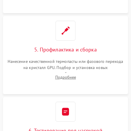
программатором.
5. Профилактика и сборка
Нанесение качественной термопасты или фазового перехода
на кристалл GPU. Подбор и установка новых
термопрокладок правильной толщины на память и цепи
Подробнее
питания. Монтаж радиатора и бэкплейта, подключение и
проверка кулеров.
6. Тестирование под нагрузкой