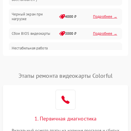
Питание
Черный экран при
4000 ₽
Подробнее →
нагрузке
Электропитание
Сбои BIOS видеокарты
3000 ₽
Подробнее →
ПО
Нестабильная работа
Электронные компоненты
после обновления
2000 ₽
Подробнее →
драйверов
Интерфейсы
Этапы ремонта видеокарты Colorful
Общие поломки
Система охлаждения
Экран (дисплей)
1. Первичная диагностика
Программные сбои
Визуальный осмотр платы на наличие прогаров и сбитых