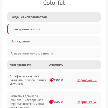
Colorful
Виды неисправностей
Электронные сбои
Охлаждение
Аппаратные неисправности
Неисправности
Стоимость
Перегрев и термопроблемы
Артефакты на экране
Видео
(квадраты, полосы, рваная
3500 ₽
Подробнее →
картинка)
Программные ошибки
Зависания драйвера
(ошибка “Видеодрайвер
Интерфейсные и коммуникационные проблемы
2500 ₽
Подробнее →
перестал отвечать и был
восстановлен”)