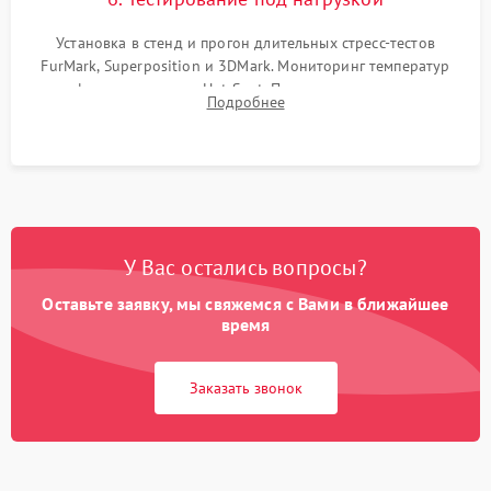
Установка в стенд и прогон длительных стресс-тестов
FurMark, Superposition и 3DMark. Мониторинг температур
графического чипа и Hot Spot. Проверка на отсутствие
Подробнее
артефактов изображения, вылетов драйвера и зависаний.
У Вас остались вопросы?
Оставьте заявку, мы свяжемся с Вами в ближайшее
время
Заказать звонок