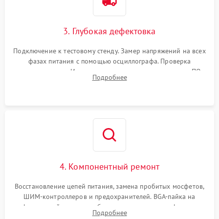
3. Глубокая дефектовка
Подключение к тестовому стенду. Замер напряжений на всех
фазах питания с помощью осциллографа. Проверка
инициализации. Использование специализированного ПО
Подробнее
MATS
4. Компонентный ремонт
Восстановление цепей питания, замена пробитых мосфетов,
ШИМ-контроллеров и предохранителей. BGA-пайка на
инфракрасной станции реболлинг или замена графического
Подробнее
чипа и дефектной памяти GDDR. Прошивка BIOS