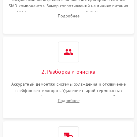
SMD-компонентов. Замер сопротивлений на линиях питания
Механические повреждения
PCI-E и дополнительных разъемах 12V. Проверка на
Подробнее
короткое замыкание основных дросселей питания GPU и
Режим работы
памяти.
ПО/Микропрограмма
2. Разборка и очистка
Аккуратный демонтаж системы охлаждения и отключение
шлейфов вентиляторов. Удаление старой термопасты с
кристалла графического чипа и термопрокладок с банок
Подробнее
памяти и зоны VRM. Очистка платы от пыли и окислов.