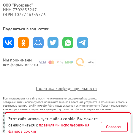
ООО "Русервис"
ИНН 7702633247
ОГРН 1077746335776
Поделиться в соц. сетях:
Мы принимаем
все формы оплаты
Политика конфиденциальности
Вся информация на сайте носит исключительно справочный характер.
Товарные знаки используются исключительно для описания устройств, в отношении которых
сервисные центры bry.fixim-colorful.ru предоставляют услуги по ремонту. Услуги оказываются
в неавторизованных сервисных центрах bry.fixim-colorful.ru, которые не связаны с
правообладателями товарных знаков или их официальными представителями.
Ремонт осуществляется для устройств, уже введенных в гражданский оборот в соответствии
Этот сайт использует файлы cookie. Вы можете
со статьей 1487 ГК РФ.
Использование товарных знаков не преследует цели индивидуализации услуг или введения
ознакомиться с
правилами использования
Согласен
потребителей в заблуждение, а служит для информирования о предоставляемых услугах по
файлов cookie
ремонту техники указанных брендов.