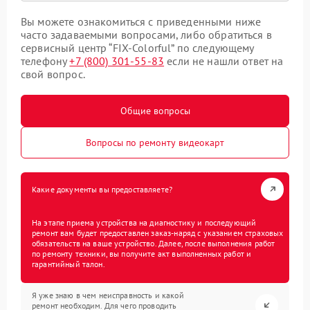
Вы можете ознакомиться с приведенными ниже
часто задаваемыми вопросами, либо обратиться в
сервисный центр “FIX-Colorful” по следующему
телефону
+7 (800) 301-55-83
если не нашли ответ на
свой вопрос.
Общие вопросы
Вопросы по ремонту видеокарт
Какие документы вы предоставляете?
На этапе приема устройства на диагностику и последующий
ремонт вам будет предоставлен заказ-наряд с указанием страховых
обязательств на ваше устройство. Далее, после выполнения работ
по ремонту техники, вы получите акт выполненных работ и
гарантийный талон.
Я уже знаю в чем неисправность и какой
ремонт необходим. Для чего проводить