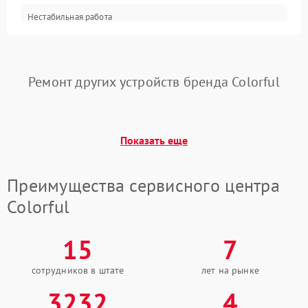
Нестабильная работа
Электронные компоненты
после обновления
2000 ₽
Подробнее →
драйверов
Интерфейсы
Ремонт других устройств бренда Colorful
Общие поломки
Система охлаждения
Показать еще
Экран (дисплей)
Преимущества сервисного центра
Программные сбои
Colorful
Механические повреждения
15
7
Режим работы
сотрудников в штате
лет на рынке
3232
4
ПО/Микропрограмма