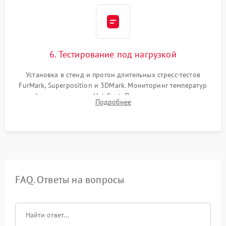
6. Тестирование под нагрузкой
Установка в стенд и прогон длительных стресс-тестов
FurMark, Superposition и 3DMark. Мониторинг температур
графического чипа и Hot Spot. Проверка на отсутствие
Подробнее
артефактов изображения, вылетов драйвера и зависаний.
FAQ. Ответы на вопросы