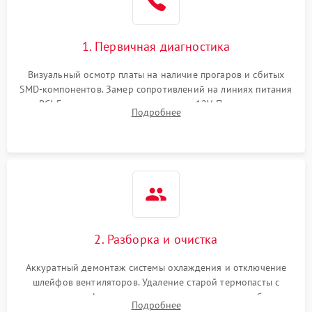
1. Первичная диагностика
Визуальный осмотр платы на наличие прогаров и сбитых
SMD-компонентов. Замер сопротивлений на линиях питания
PCI-E и дополнительных разъемах 12V. Проверка на
Подробнее
короткое замыкание основных дросселей питания GPU и
памяти.
2. Разборка и очистка
Аккуратный демонтаж системы охлаждения и отключение
шлейфов вентиляторов. Удаление старой термопасты с
кристалла графического чипа и термопрокладок с банок
Подробнее
памяти и зоны VRM. Очистка платы от пыли и окислов.