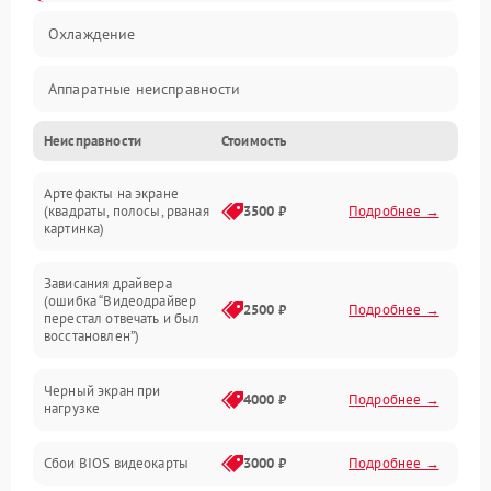
Охлаждение
Аппаратные неисправности
Неисправности
Стоимость
Перегрев и термопроблемы
Артефакты на экране
Видео
(квадраты, полосы, рваная
3500 ₽
Подробнее →
картинка)
Программные ошибки
Зависания драйвера
(ошибка “Видеодрайвер
Интерфейсные и коммуникационные проблемы
2500 ₽
Подробнее →
перестал отвечать и был
восстановлен”)
Питание
Черный экран при
4000 ₽
Подробнее →
нагрузке
Электропитание
Сбои BIOS видеокарты
3000 ₽
Подробнее →
ПО