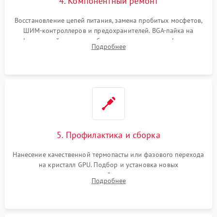
4. Компонентный ремонт
Восстановление цепей питания, замена пробитых мосфетов,
ШИМ-контроллеров и предохранителей. BGA-пайка на
инфракрасной станции реболлинг или замена графического
Подробнее
чипа и дефектной памяти GDDR. Прошивка BIOS
программатором.
5. Профилактика и сборка
Нанесение качественной термопасты или фазового перехода
на кристалл GPU. Подбор и установка новых
термопрокладок правильной толщины на память и цепи
Подробнее
питания. Монтаж радиатора и бэкплейта, подключение и
проверка кулеров.