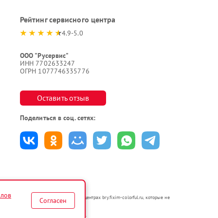
Рейтинг сервисного центра
4.9-5.0
ООО "Русервис"
ИНН 7702633247
ОГРН 1077746335776
Оставить отзыв
Поделиться в соц. сетях:
йлов
ются в неавторизованных сервисных центрах bry.fixim-colorful.ru, которые не
Согласен
по ремонту техники указанных брендов.